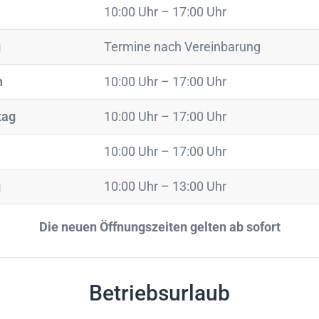
10:00 Uhr – 17:00 Uhr
g
Termine nach Vereinbarung
h
10:00 Uhr – 17:00 Uhr
tag
10:00 Uhr – 17:00 Uhr
10:00 Uhr – 17:00 Uhr
g
10:00 Uhr – 13:00 Uhr
Die neuen Öffnungszeiten gelten ab sofort
HOFMANN RAUMGESTALTUNG GmbH & Co.KG
Ö
Maximilian Hofmann
M
Betriebsurlaub
Lechfeldstraße 98
86899 Landsberg am Lech