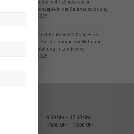
Wenn Räume mehr können sollen –
Gesamtkonzepte in der Raumausstattung
21. Juli 2025
Farben in der Raumausstattung – So
gestalten Sie Ihre Räume mit Hofmann
Raumgestaltung in Landsberg
14. Juli 2025
ffnungszeiten:
ontag – Freitag
9:00 Uhr – 17:00 Uhr
Samstag
10:00 Uhr – 13:00 Uhr