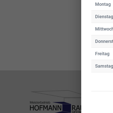
Montag
Diensta
Mittwoc
Donners
Freitag
Samsta