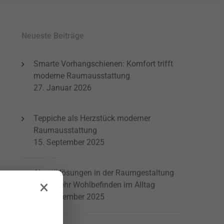
Neueste Beiträge
Smarte Vorhangschienen: Komfort trifft
moderne Raumausstattung
27. Januar 2026
Teppiche als Herzstück moderner
Raumausstattung
15. September 2025
Akustiklösungen in der Raumgestaltung
×
– für mehr Wohlbefinden im Alltag
15. September 2025