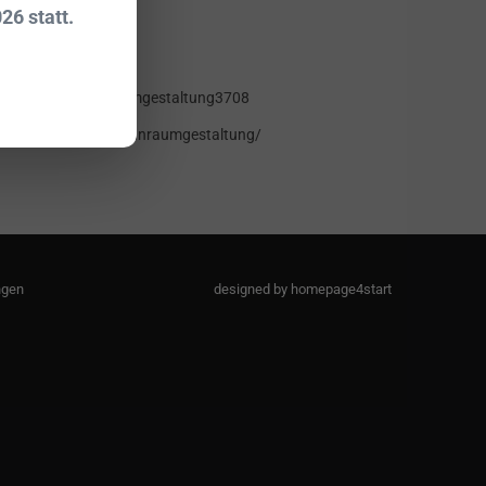
26 statt.
@hofmannraumgestaltung3708
fb.com/hofmannraumgestaltung/
ngen
designed by homepage4start