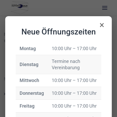
×
Neue Öffnungszeiten
It seems we can’t find what you’re looking for. Perhaps
searching can help.
Montag
10:00 Uhr – 17:00 Uhr
Search
for:
Termine nach
Dienstag
Vereinbarung
Neueste Beiträge
Mittwoch
10:00 Uhr – 17:00 Uhr
Donnerstag
10:00 Uhr – 17:00 Uhr
Smarte Vorhangschienen: Komfort trifft moderne
Raumausstattung
Freitag
10:00 Uhr – 17:00 Uhr
27. Januar 2026