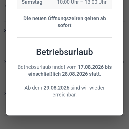
Samstag
10:00 Uhr – 13:00 Uhr
Teppiche als Herzstück moderner Raumausstattung
15. September 2025
Die neuen Öffnungszeiten gelten ab
sofort
Akustiklösungen in der Raumgestaltung – für mehr
Wohlbefinden im Alltag
15. September 2025
Betriebsurlaub
Wenn Räume mehr können sollen – Gesamtkonzepte in
Betriebsurlaub findet vom
17.08.2026 bis
der Raumausstattung
einschließlich 28.08.2026 statt.
21. Juli 2025
Ab dem
29.08.2026
sind wir wieder
Farben in der Raumausstattung – So gestalten Sie Ihre
erreichbar.
Räume mit Hofmann Raumgestaltung in Landsberg
14. Juli 2025